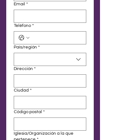
Email
*
Teléfono
*
Multi-line address
País/región
*
Dirección
*
Ciudad
*
Código postal
*
Iglesia/Organización a la que
pertenece
*